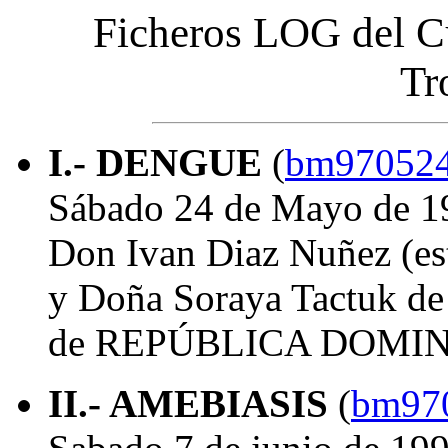
Ficheros LOG del C
Tr
I.- DENGUE
(
bm970524
Sábado 24 de Mayo de 1
Don Ivan Diaz Nuñez (es
y Doña Soraya Tactuk de 
de REPÚBLICA DOMI
II.- AMEBIASIS
(
bm970